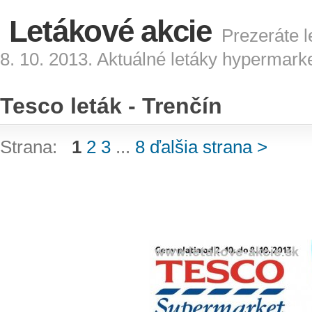
Letákové akcie
Prezeráte l
8. 10. 2013. Aktuálné letáky hypermark
Tesco leták - Trenčín
Strana:
1
2
3
...
8
ďalšia strana >