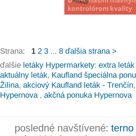
Strana:
1
2
3
...
8
ďalšia strana >
ďalšie
letáky Hypermarkety
:
extra letá
aktuálny leták
,
Kaufland špeciálna pon
Žilina
,
akciový Kaufland leták - Trenčín
Hypernova
,
akčná ponuka Hypernova
posledné navštívené:
terno