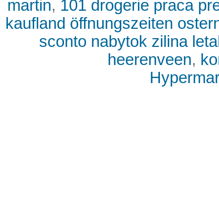
martin
,
101 drogerie praca pr
kaufland öffnungszeiten oster
sconto nabytok zilina leta
heerenveen
,
ko
Hypermark