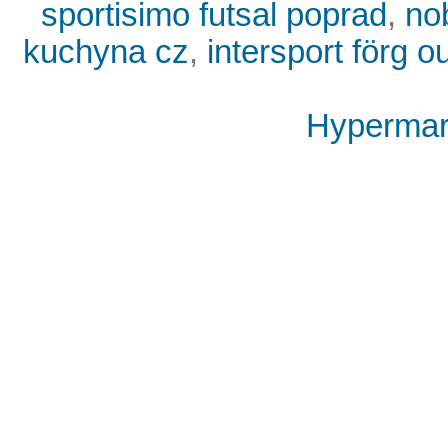
sportisimo futsal poprad
,
no
kuchyna cz
,
intersport förg o
Hypermark