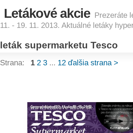
Letákové akcie
Prezeráte l
11. - 19. 11. 2013. Aktuálné letáky hyp
leták supermarketu Tesco
Strana:
1
2
3
...
12
ďalšia strana >