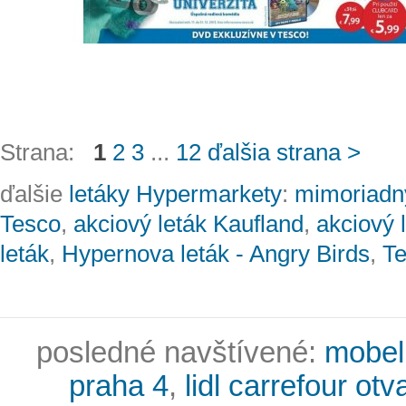
Strana:
1
2
3
...
12
ďalšia strana >
ďalšie
letáky Hypermarkety
:
mimoriadný
Tesco
,
akciový leták Kaufland
,
akciový 
leták
,
Hypernova leták - Angry Birds
,
Te
posledné navštívené:
mobeli
praha 4
,
lidl carrefour ot