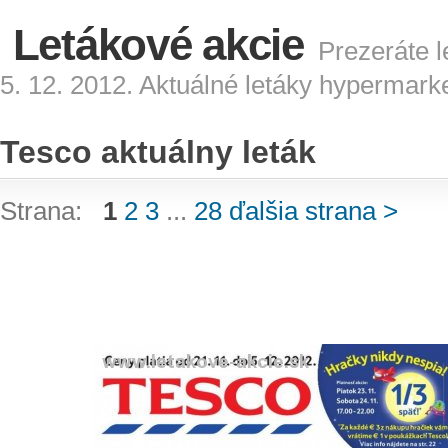
Letákové akcie
Prezeráte l
5. 12. 2012. Aktuálné letáky hypermark
Tesco aktuálny leták
Strana:
1
2
3
...
28
ďalšia strana >