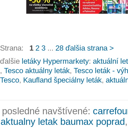
Strana:
1
2
3
...
28
ďalšia strana >
ďalšie
letáky Hypermarkety
:
aktuální l
,
Tesco aktuálny leták
,
Tesco leták - v
Tesco
,
Kaufland špeciálny leták
,
aktuál
posledné navštívené:
carrefou
aktualny letak baumax poprad