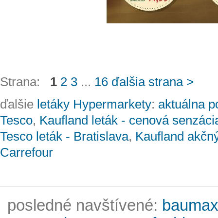
Strana:
1
2
3
...
16
ďalšia strana >
ďalšie
letáky Hypermarkety
:
aktuálna p
Tesco
,
Kaufland leták - cenová senzáci
Tesco leták - Bratislava
,
Kaufland akčný
Carrefour
posledné navštívené:
baumax 