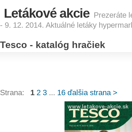
Letákové akcie
Prezeráte l
- 9. 12. 2014. Aktuálné letáky hyperma
Tesco - katalóg hračiek
Strana:
1
2
3
...
16
ďalšia strana >