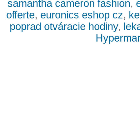
samantha cameron fashion
,
offerte
,
euronics eshop cz
,
ke
poprad otváracie hodiny
,
lek
Hypermark