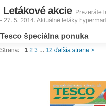
Letákové akcie
Prezeráte l
- 27. 5. 2014. Aktuálné letáky hyperma
Tesco špeciálna ponuka
Strana:
1
2
3
...
12
ďalšia strana >