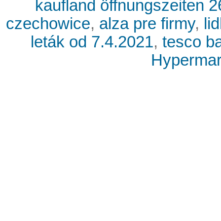
kaufland öffnungszeiten 2
czechowice
,
alza pre firmy
,
li
leták od 7.4.2021
,
tesco b
Hypermark