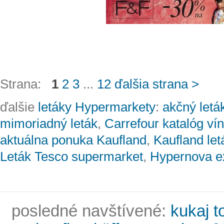
Strana:
1
2
3
...
12
ďalšia strana >
ďalšie
letáky Hypermarkety
:
akčný let
mimoriadný leták
,
Carrefour katalóg ví
aktuálna ponuka Kaufland
,
Kaufland let
Leták Tesco supermarket
,
Hypernova ex
posledné navštívené:
kukaj t