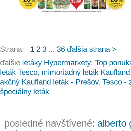
Strana:
1
2
3
...
36
ďalšia strana >
ďalšie
letáky Hypermarkety
:
Top ponuka
leták Tesco
,
mimoriadný leták Kaufland
akčný Kaufland leták - Prešov
,
Tesco - 
špeciálny leták
posledné navštívené:
alberto 