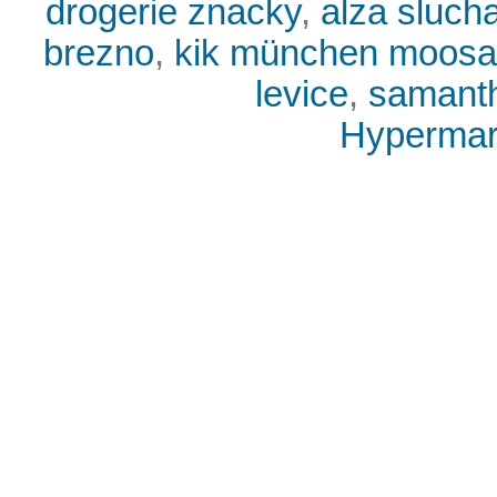
drogerie znacky
,
alza sluch
brezno
,
kik münchen moos
levice
,
samanth
Hypermark