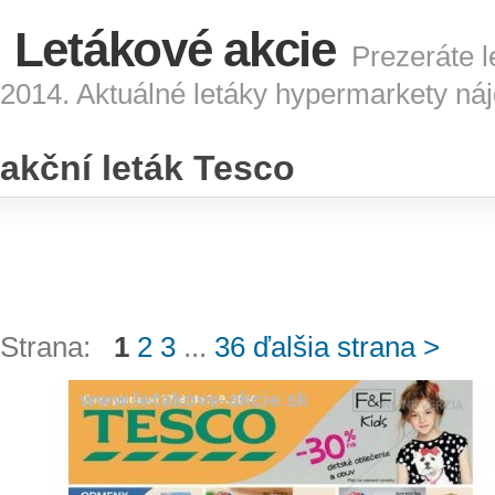
Letákové akcie
Prezeráte l
2014. Aktuálné letáky hypermarkety náj
akční leták Tesco
Strana:
1
2
3
...
36
ďalšia strana >