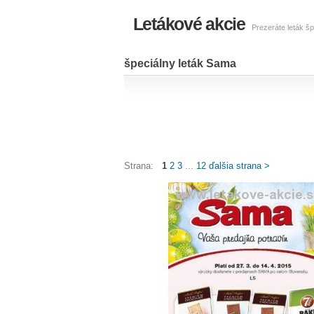
Letákové akcie
Prezeráte leták šp
špeciálny leták Sama
Strana:
1
2
3
...
12
ďalšia strana >