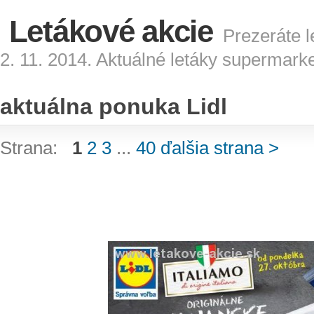
Letákové akcie
Prezeráte l
2. 11. 2014. Aktuálné letáky supermark
aktuálna ponuka Lidl
Strana:
1
2
3
...
40
ďalšia strana >