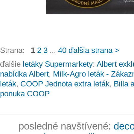
Strana:
1
2
3
...
40
ďalšia strana >
ďalšie
letáky Supermarkety
:
Albert exkl
nabídka Albert
,
Milk-Agro leták - Zákaz
leták
,
COOP Jednota extra leták
,
Billa
ponuka COOP
posledné navštívené:
deco