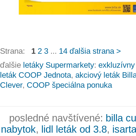
Strana:
1
2
3
...
14
ďalšia strana >
ďalšie
letáky Supermarkety
:
exkluzívny 
leták COOP Jednota
,
akciový leták Bill
Clever
,
COOP špeciálna ponuka
posledné navštívené:
billa 
nabytok
,
lidl leták od 3.8
,
isart