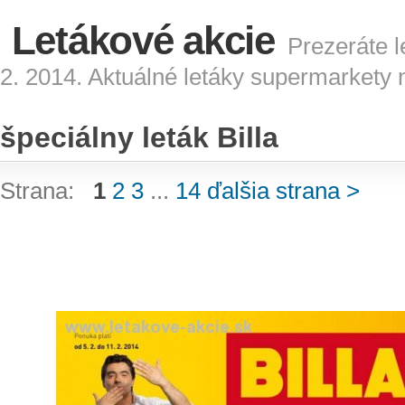
Letákové akcie
Prezeráte le
2. 2014. Aktuálné letáky supermarkety 
špeciálny leták Billa
Strana:
1
2
3
...
14
ďalšia strana >