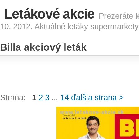
Letákové akcie
Prezeráte le
10. 2012. Aktuálné letáky supermarkety
Billa akciový leták
Strana:
1
2
3
...
14
ďalšia strana >