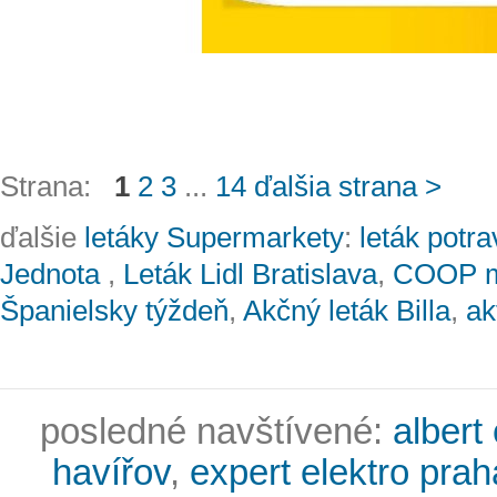
Strana:
1
2
3
...
14
ďalšia strana >
ďalšie
letáky Supermarkety
:
leták potra
Jednota
,
Leták Lidl Bratislava
,
COOP mi
Španielsky týždeň
,
Akčný leták Billa
,
ak
posledné navštívené:
albert
havířov
,
expert elektro prah