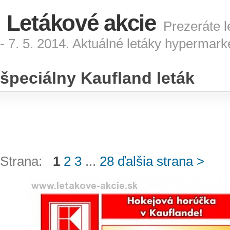
Letákové akcie
Prezeráte l
- 7. 5. 2014. Aktuálné letáky hypermark
špeciálny Kaufland leták
Strana:
1
2
3
...
28
ďalšia strana >