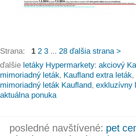
Strana:
1
2
3
...
28
ďalšia strana >
ďalšie
letáky Hypermarkety
:
akciový Ka
mimoriadný leták
,
Kaufland extra leták
,
mimoriadný leták Kaufland
,
exkluzívny 
aktuálna ponuka
posledné navštívené:
pet ce