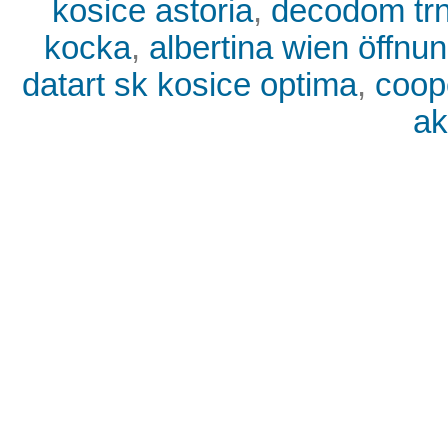
kosice astoria
,
decodom tr
kocka
,
albertina wien öffnu
datart sk kosice optima
,
coop
ak