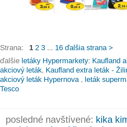
Strana:
1
2
3
...
16
ďalšia strana >
ďalšie
letáky Hypermarkety
:
Kaufland a
akciový leták
,
Kaufland extra leták - Žil
akciový leták Hypernova
,
leták superm
Tesco
posledné navštívené:
kika ki