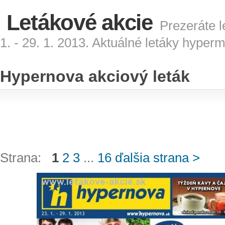
Letákové akcie
Prezeráte l
1. - 29. 1. 2013. Aktuálné letáky hyper
Hypernova akciový leták
Strana:
1
2
3
...
16
ďalšia strana >