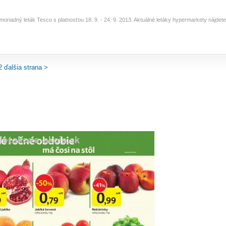
imoriadný leták Tesco s platnosťou 18. 9. - 24. 9. 2013. Aktuálné letáky hypermarkety nájde
2
ďalšia strana >