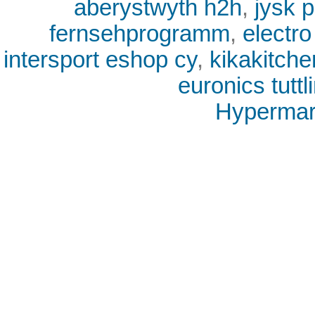
aberystwyth h2h
,
jysk 
fernsehprogramm
,
electro
intersport eshop cy
,
kikakitche
euronics tutt
Hypermark