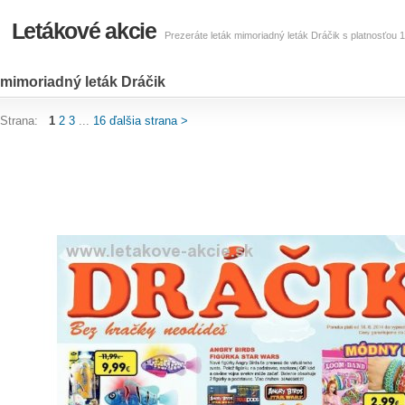
Letákové akcie
Prezeráte leták mimoriadný leták Dráčik s platnosťou 1
mimoriadný leták Dráčik
Strana:
1
2
3
...
16
ďalšia strana >