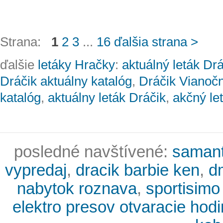
Strana:
1
2
3
...
16
ďalšia strana >
ďalšie
letáky Hračky
:
aktuálný leták Dr
Dráčik aktuálny katalóg
,
Dráčik Vianočn
katalóg
,
aktuálny leták Dráčik
,
akčný le
posledné navštívené:
samant
vypredaj
,
dracik barbie ken
,
d
nabytok roznava
,
sportisimo
elektro presov otvaracie hodi