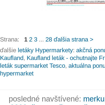
Strana:
1
2
3
...
28
ďalšia strana >
ďalšie
letáky Hypermarkety
:
akčná pon
Kaufland
,
Kaufland leták - ochutnajte 
leták supermarket Tesco
,
aktuálna pon
hypermarket
posledné navštívené:
merkur