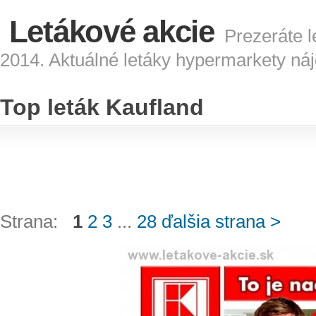
Letákové akcie
Prezeráte l
2014. Aktuálné letáky hypermarkety náj
Top leták Kaufland
Strana:
1
2
3
...
28
ďalšia strana >