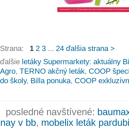
Strana:
1
2
3
...
24
ďalšia strana >
ďalšie
letáky Supermarkety
:
aktuálny Bi
Agro
,
TERNO akčný leták
,
COOP špeci
do školy
,
Billa ponuka
,
COOP exkluzívny
posledné navštívené:
baumax
nay v bb
,
mobelix leták pardub