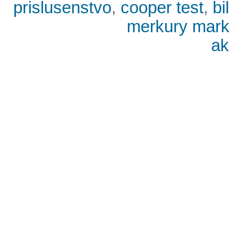
prislusenstvo
,
cooper test
,
bi
merkury mark
ak