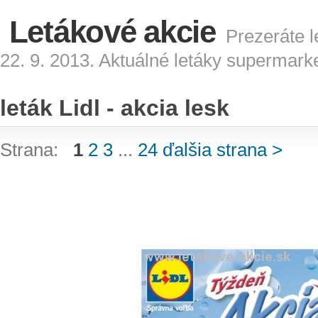
Letákové akcie
Prezeráte le
22. 9. 2013. Aktuálné letáky supermark
leták Lidl - akcia lesk
Strana:
1
2
3
...
24
ďalšia strana >