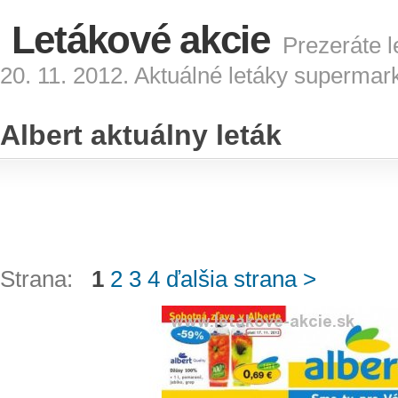
Letákové akcie
Prezeráte l
20. 11. 2012. Aktuálné letáky supermar
Albert aktuálny leták
Strana:
1
2
3
4
ďalšia strana >