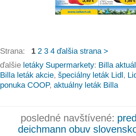
Strana:
1
2
3
4
ďalšia strana >
ďalšie
letáky Supermarkety
:
Billa aktuá
Billa leták akcie
,
špeciálny leták Lidl
,
Li
ponuka COOP
,
aktuálny leták Billa
posledné navštívené:
pred
deichmann obuv slovensk