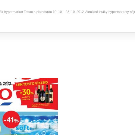
eták hypermarket Tesco s platnosťou 10. 10. - 23. 10. 2012. Aktuálné letáky hypermarkety ná