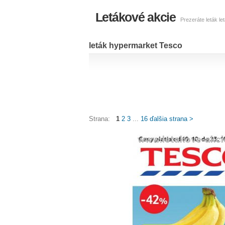
Letákové akcie
Prezeráte leták l
leták hypermarket Tesco
Strana:
1
2
3
...
16
ďalšia strana >