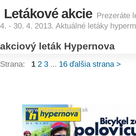
Letákové akcie
Prezeráte l
4. - 30. 4. 2013. Aktuálné letáky hyper
akciový leták Hypernova
Strana:
1
2
3
...
16
ďalšia strana >