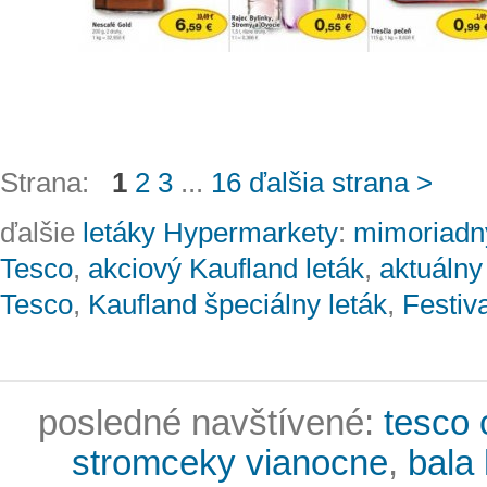
Strana:
1
2
3
...
16
ďalšia strana >
ďalšie
letáky Hypermarkety
:
mimoriadný
Tesco
,
akciový Kaufland leták
,
aktuálny
Tesco
,
Kaufland špeciálny leták
,
Festiv
posledné navštívené:
tesco 
stromceky vianocne
,
bala