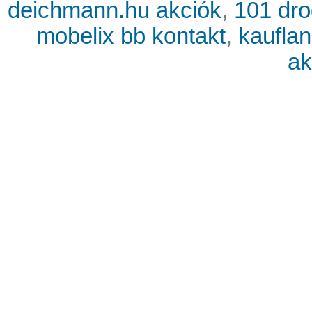
deichmann.hu akciók
,
101 dro
mobelix bb kontakt
,
kaufla
ak