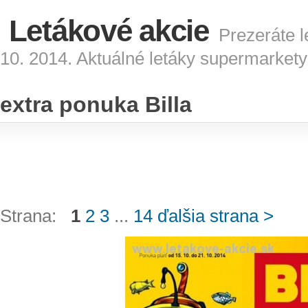
Letákové akcie
Prezeráte l
10. 2014. Aktuálné letáky supermarkety
extra ponuka Billa
Strana:
1
2
3
...
14
ďalšia strana >