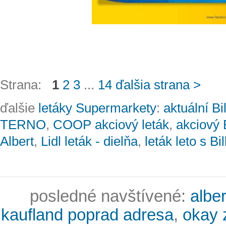
Strana:
1
2
3
...
14
ďalšia strana >
ďalšie
letáky Supermarkety
:
aktuální Bil
TERNO
,
COOP akciový leták
,
akciový B
Albert
,
Lidl leták - dielňa
,
leták leto s Bi
posledné navštívené:
albe
kaufland poprad adresa
,
okay z