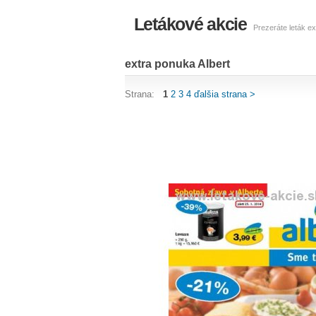
Letákové akcie
Prezeráte leták ex
extra ponuka Albert
Strana:
1
2
3
4
ďalšia strana >