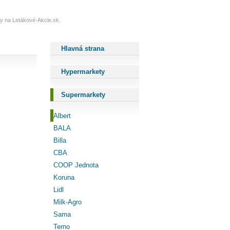
ždy na Letákové-Akcie.sk.
Hlavná strana
Hypermarkety
Supermarkety
Albert
BALA
Billa
CBA
COOP Jednota
Koruna
Lidl
Milk-Agro
Sama
Terno