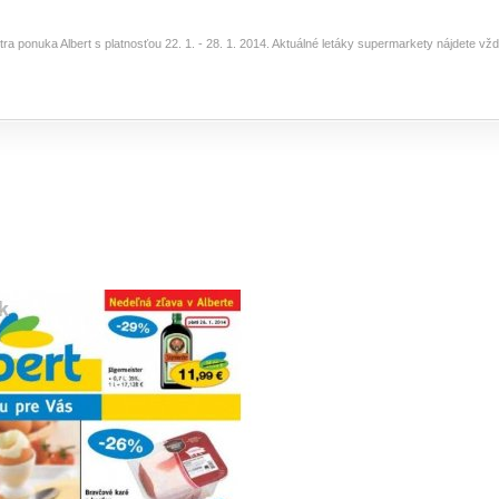
tra ponuka Albert s platnosťou 22. 1. - 28. 1. 2014. Aktuálné letáky supermarkety nájdete v