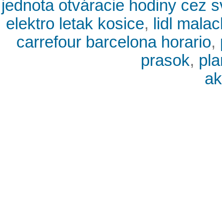
jednota otváracie hodiny cez s
elektro letak kosice
,
lidl mala
carrefour barcelona horario
,
prasok
,
pla
ak