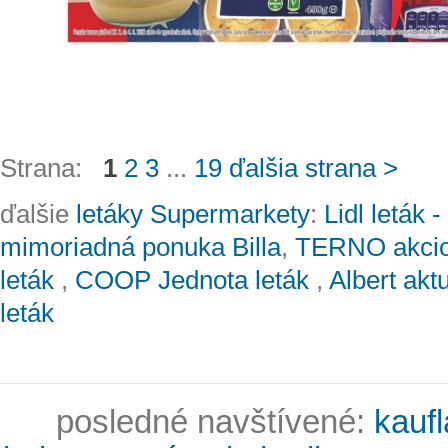
Strana:
1
2
3
...
19
ďalšia strana >
ďalšie
letáky Supermarkety
:
Lidl leták
mimoriadná ponuka Billa
,
TERNO akcio
leták
,
COOP Jednota leták
,
Albert akt
leták
posledné navštívené:
kaufl