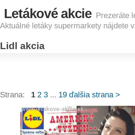
Letákové akcie
Prezeráte le
Aktuálné letáky supermarkety nájdete 
Lidl akcia
Strana:
1
2
3
...
19
ďalšia strana >