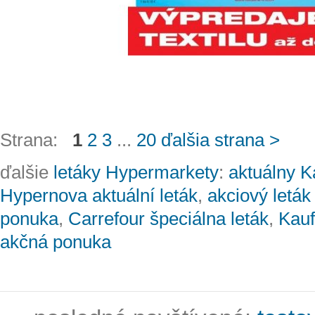
Strana:
1
2
3
...
20
ďalšia strana >
ďalšie
letáky Hypermarkety
:
aktuálny Ka
Hypernova aktuální leták
,
akciový leták
ponuka
,
Carrefour špeciálna leták
,
Kauf
akčná ponuka