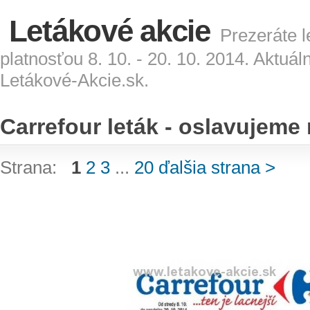
Letákové akcie
Prezeráte l
platnosťou 8. 10. - 20. 10. 2014. Aktuá
Letákové-Akcie.sk.
Carrefour leták - oslavujeme
Strana:
1
2
3
...
20
ďalšia strana >