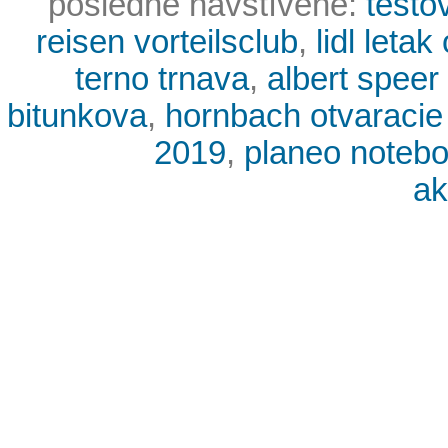
posledné navštívené:
testo
reisen vorteilsclub
,
lidl letak
terno trnava
,
albert speer 
bitunkova
,
hornbach otvaracie
2019
,
planeo noteb
ak