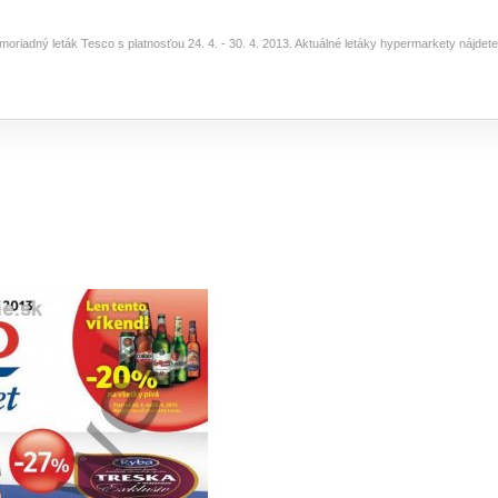
imoriadný leták Tesco s platnosťou 24. 4. - 30. 4. 2013. Aktuálné letáky hypermarkety nájde