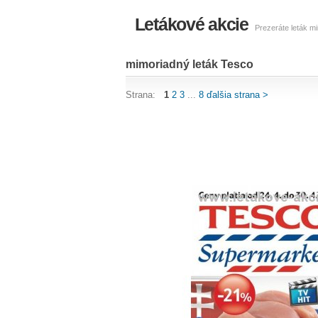
Letákové akcie
Prezeráte leták m
mimoriadný leták Tesco
Strana:
1
2
3
...
8
ďalšia strana >