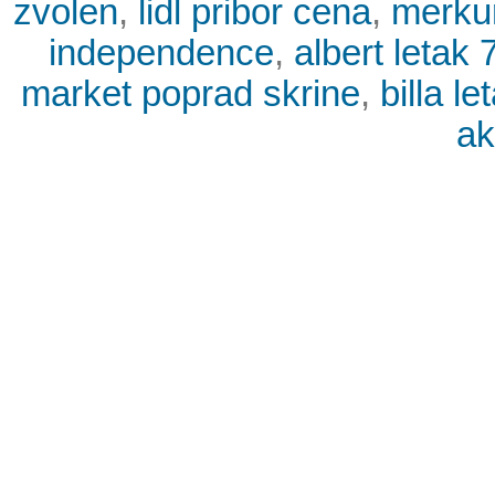
zvolen
,
lidl pribor cena
,
merku
independence
,
albert letak 
market poprad skrine
,
billa l
ak