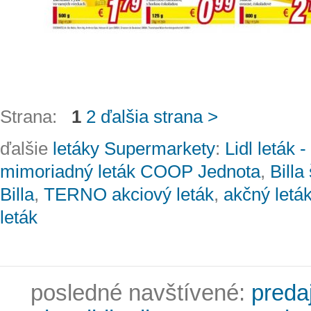
Strana:
1
2
ďalšia strana >
ďalšie
letáky Supermarkety
:
Lidl leták 
mimoriadný leták COOP Jednota
,
Billa
Billa
,
TERNO akciový leták
,
akčný let
leták
posledné navštívené:
predaj