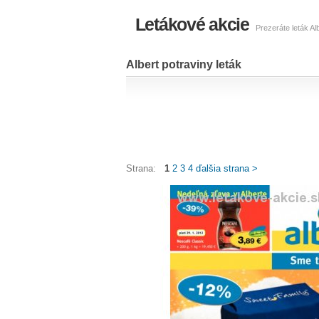
Letákové akcie
Prezeráte leták Al
Albert potraviny leták
Strana:
1
2
3
4
ďalšia strana >