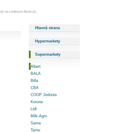
vždy na Letákové-Akcie.sk.
Hlavná strana
Hypermarkety
Supermarkety
Albert
BALA
Billa
CBA
COOP Jednota
Koruna
Lidl
Milk-Agro
Sama
Terno