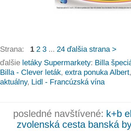
Strana:
1
2
3
...
24
ďalšia strana >
ďalšie
letáky Supermarkety
:
Billa špeci
Billa - Clever leták
,
extra ponuka Albert
aktuálny
,
Lidl - Francúzská vína
posledné navštívené:
k+b e
zvolenská cesta banská by