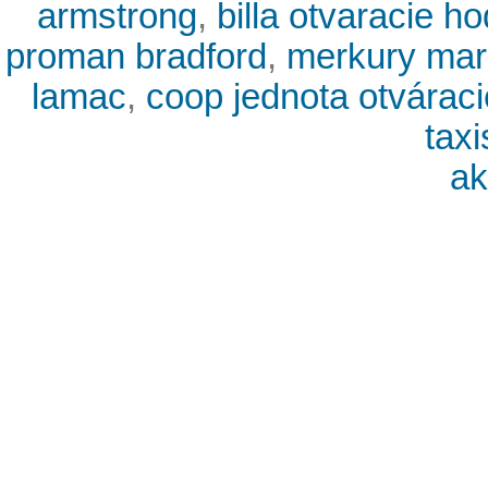
armstrong
,
billa otvaracie h
proman bradford
,
merkury mark
lamac
,
coop jednota otváraci
tax
ak