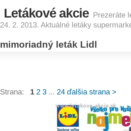
Letákové akcie
Prezeráte l
24. 2. 2013. Aktuálné letáky supermark
mimoriadný leták Lidl
Strana:
1
2
3
...
24
ďalšia strana >