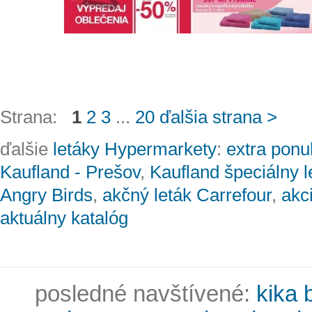
Strana:
1
2
3
...
20
ďalšia strana >
ďalšie
letáky Hypermarkety
:
extra ponu
Kaufland - Prešov
,
Kaufland špeciálny l
Angry Birds
,
akčný leták Carrefour
,
akc
aktuálny katalóg
posledné navštívené:
kika 