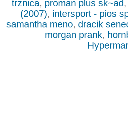
trznica
,
proman plus sk~ad
(2007)
,
intersport - pios 
samantha meno
,
dracik sene
morgan prank
,
horn
Hypermark