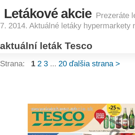
Letákové akcie
Prezeráte l
7. 2014. Aktuálné letáky hypermarkety 
aktuální leták Tesco
Strana:
1
2
3
...
20
ďalšia strana >