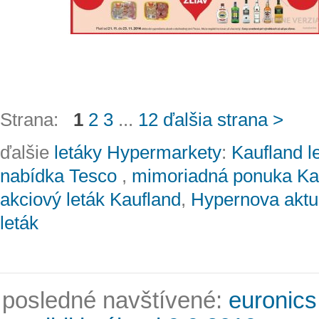
Strana:
1
2
3
...
12
ďalšia strana >
ďalšie
letáky Hypermarkety
:
Kaufland l
nabídka Tesco
,
mimoriadná ponuka Kau
akciový leták Kaufland
,
Hypernova aktuá
leták
posledné navštívené:
euronics