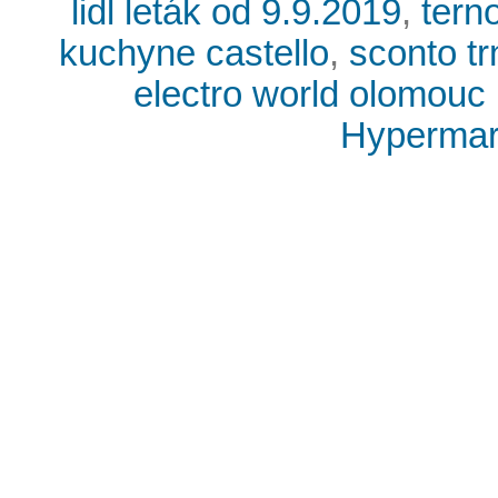
lidl leták od 9.9.2019
,
tern
kuchyne castello
,
sconto tr
electro world olomouc 
Hypermark