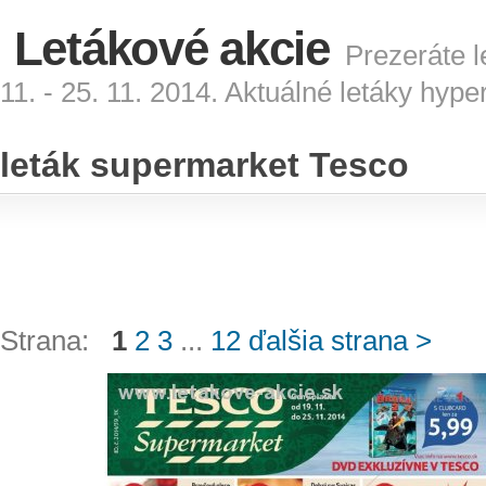
Letákové akcie
Prezeráte l
11. - 25. 11. 2014. Aktuálné letáky hyp
leták supermarket Tesco
Strana:
1
2
3
...
12
ďalšia strana >