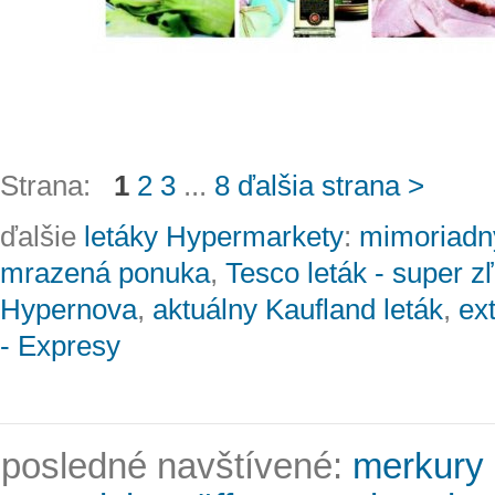
Strana:
1
2
3
...
8
ďalšia strana >
ďalšie
letáky Hypermarkety
:
mimoriadný
mrazená ponuka
,
Tesco leták - super z
Hypernova
,
aktuálny Kaufland leták
,
ex
- Expresy
posledné navštívené:
merkury 