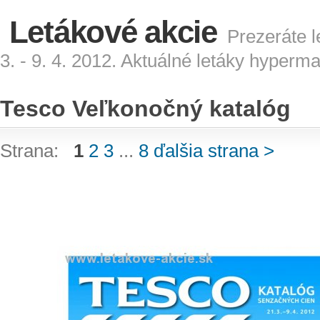
Letákové akcie
Prezeráte l
3. - 9. 4. 2012. Aktuálné letáky hyperm
Tesco Veľkonočný katalóg
Strana:
1
2
3
...
8
ďalšia strana >