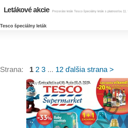
Letákové akcie
Prezeráte leták Tesco špeciálny leták s platnosťou 11.
Tesco špeciálny leták
Strana:
1
2
3
...
12
ďalšia strana >