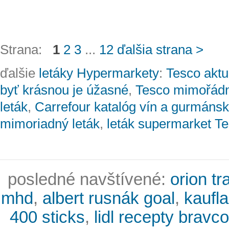
Strana:
1
2
3
...
12
ďalšia strana >
ďalšie
letáky Hypermarkety
:
Tesco aktu
byť krásnou je úžasné
,
Tesco mimořádn
leták
,
Carrefour katalóg vín a gurmánsk
mimoriadný leták
,
leták supermarket T
posledné navštívené:
orion tr
mhd
,
albert rusnák goal
,
kaufl
400 sticks
,
lidl recepty bravc