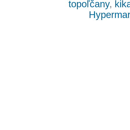
topoľčany
,
kik
Hypermark