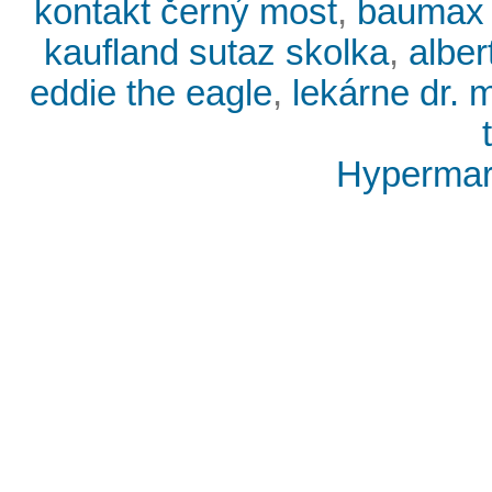
kontakt černý most
,
baumax l
kaufland sutaz skolka
,
albe
eddie the eagle
,
lekárne dr. 
Hypermark