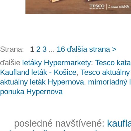
Strana:
1
2
3
...
16
ďalšia strana >
ďalšie
letáky Hypermarkety
:
Tesco kata
Kaufland leták - Košice
,
Tesco aktuálny 
aktuálny leták Hypernova
,
mimoriadný l
ponuka Hypernova
posledné navštívené:
kaufl