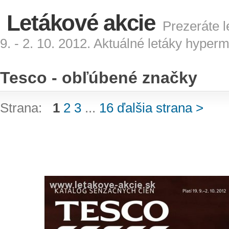
Letákové akcie
Prezeráte l
9. - 2. 10. 2012. Aktuálné letáky hyper
Tesco - obľúbené značky
Strana:
1
2
3
...
16
ďalšia strana >