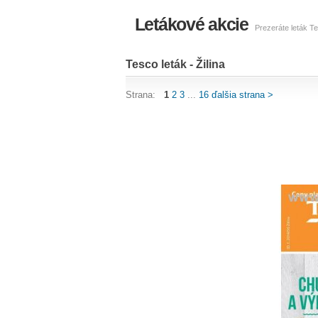
Letákové akcie
Prezeráte leták Te
Tesco leták - Žilina
Strana:
1
2
3
...
16
ďalšia strana >