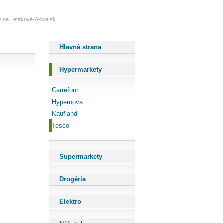
dy na Letákové-Akcie.sk.
Hlavná strana
Hypermarkety
Carrefour
Hypernova
Kaufland
Tesco
Supermarkety
Drogéria
Elektro