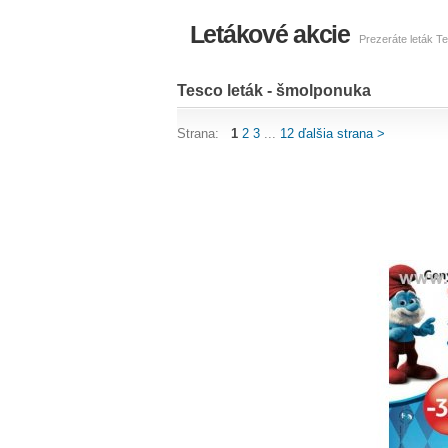
Letákové akcie
Prezeráte leták T
Tesco leták - šmolponuka
Strana:
1
2
3
...
12
ďalšia strana >