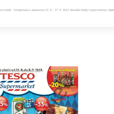
esco leták - šmolponuka s platnosťou 21. 8. - 27. 8. 2013. Aktuálné letáky hypermarkety náj