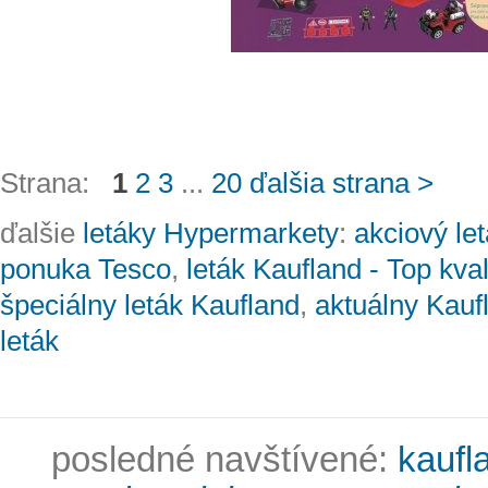
Strana:
1
2
3
...
20
ďalšia strana >
ďalšie
letáky Hypermarkety
:
akciový le
ponuka Tesco
,
leták Kaufland - Top kval
špeciálny leták Kaufland
,
aktuálny Kauf
leták
posledné navštívené:
kaufl