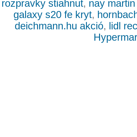
rozpravky stiahnut
,
nay martin
galaxy s20 fe kryt
,
hornbach
deichmann.hu akció
,
lidl r
Hypermark