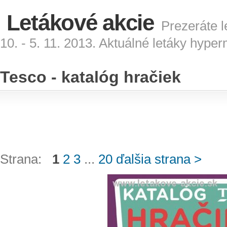
Letákové akcie
Prezeráte l
10. - 5. 11. 2013. Aktuálné letáky hype
Tesco - katalóg hračiek
Strana:
1
2
3
...
20
ďalšia strana >