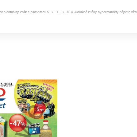
sco aktuálny leták s platnosťou 5. 3. - 11. 3. 2014. Aktuálné letáky hypermarkety nájdete v