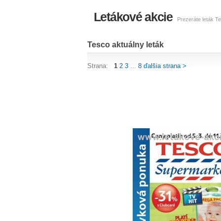
Letákové akcie
Prezeráte leták Te
Tesco aktuálny leták
Strana:
1
2
3
...
8
ďalšia strana >