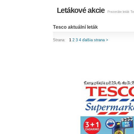
Letákové akcie
Prezeráte leták Te
Tesco aktuální leták
Strana:
1
2
3
4
ďalšia strana >