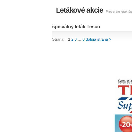
Letákové akcie
Prezeráte leták šp
špeciálny leták Tesco
Strana:
1
2
3
...
8
ďalšia strana >