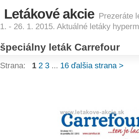
Letákové akcie
Prezeráte l
1. - 26. 1. 2015. Aktuálné letáky hyper
špeciálny leták Carrefour
Strana:
1
2
3
...
16
ďalšia strana >