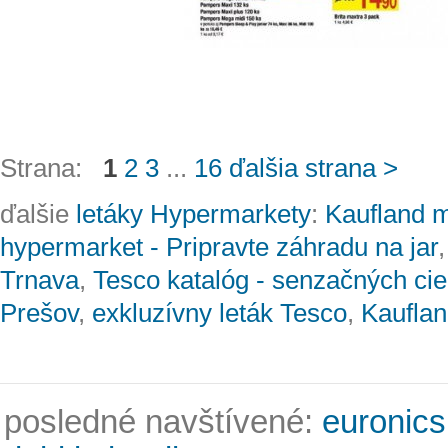
Strana:
1
2
3
...
16
ďalšia strana >
ďalšie
letáky Hypermarkety
:
Kaufland m
hypermarket - Pripravte záhradu na jar
Trnava
,
Tesco katalóg - senzačných ci
Prešov
,
exkluzívny leták Tesco
,
Kauflan
posledné navštívené:
euronics