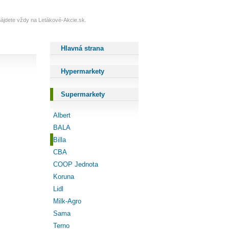
y nájdete vždy na Letákové-Akcie.sk.
Hlavná strana
Hypermarkety
Supermarkety
Albert
BALA
Billa
CBA
COOP Jednota
Koruna
Lidl
Milk-Agro
Sama
Terno