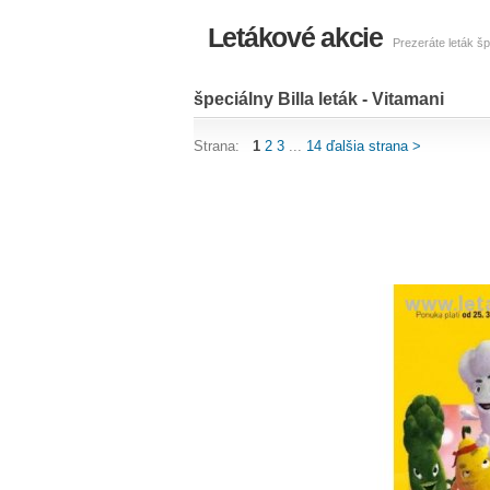
Letákové akcie
Prezeráte leták šp
špeciálny Billa leták - Vitamani
Strana:
1
2
3
...
14
ďalšia strana >