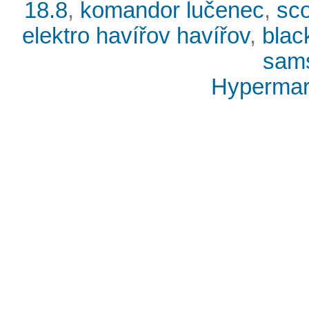
18.8
,
komandor lučenec
,
sco
elektro havířov havířov
,
blac
sams
Hypermark