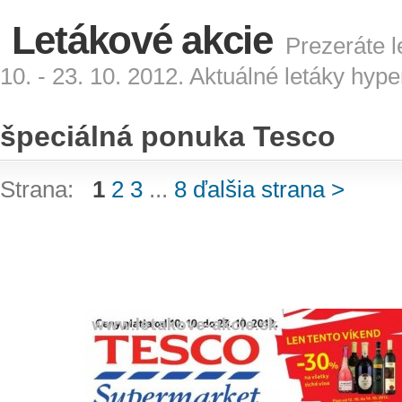
Letákové akcie
Prezeráte l
10. - 23. 10. 2012. Aktuálné letáky hy
špeciálná ponuka Tesco
Strana:
1
2
3
...
8
ďalšia strana >