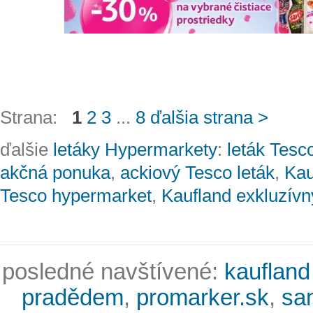
Strana:
1
2
3
...
8
ďalšia strana >
ďalšie
letáky Hypermarkety
:
leták Tesc
akčná ponuka
,
ackiový Tesco leták
,
Kau
Tesco hypermarket
,
Kaufland exkluzívn
posledné navštívené:
kaufland
pradědem
,
promarker.sk
,
sa