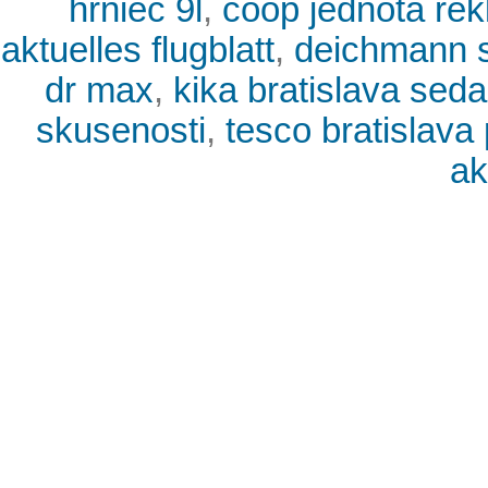
hrniec 9l
,
coop jednota re
aktuelles flugblatt
,
deichmann 
dr max
,
kika bratislava sed
skusenosti
,
tesco bratislava
ak