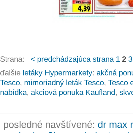
Strana:
< predchádzajúca strana
1
2
3
ďalšie
letáky Hypermarkety
:
akčná pon
Tesco
,
mimoriadný leták Tesco
,
Tesco e
nabídka
,
akciová ponuka Kaufland
,
skv
posledné navštívené:
dr max r