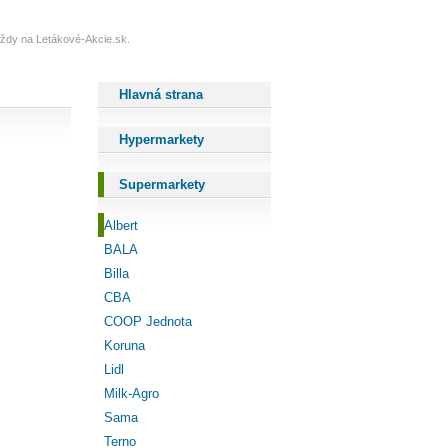
 vždy na Letákové-Akcie.sk.
Hlavná strana
Hypermarkety
Supermarkety
Albert
BALA
Billa
CBA
COOP Jednota
Koruna
Lidl
Milk-Agro
Sama
Terno