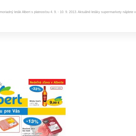
moriadný leták Albert s platnosťou 4. 9. - 10. 9. 2013. Aktuálné letáky supermarkety nájdete