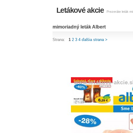
Letákové akcie
Prezeráte leták mi
mimoriadný leták Albert
Strana:
1
2
3
4
ďalšia strana >