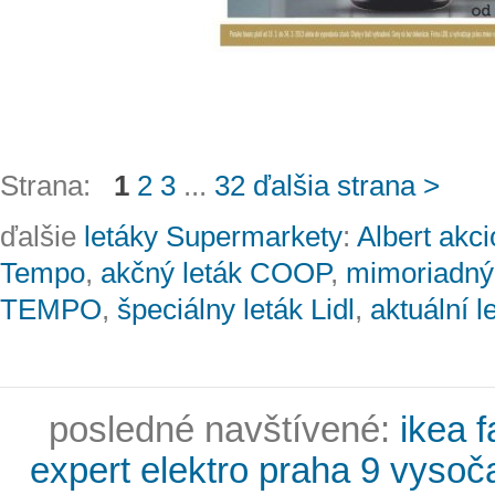
Strana:
1
2
3
...
32
ďalšia strana >
ďalšie
letáky Supermarkety
:
Albert akci
Tempo
,
akčný leták COOP
,
mimoriadný
TEMPO
,
špeciálny leták Lidl
,
aktuální
posledné navštívené:
ikea 
expert elektro praha 9 vyso