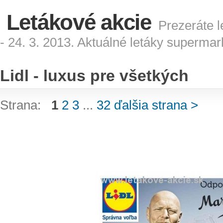
Letákové akcie
Prezeráte l
- 24. 3. 2013. Aktuálné letáky superma
Lidl - luxus pre všetkých
Strana:
1
2
3
...
32
ďalšia strana >