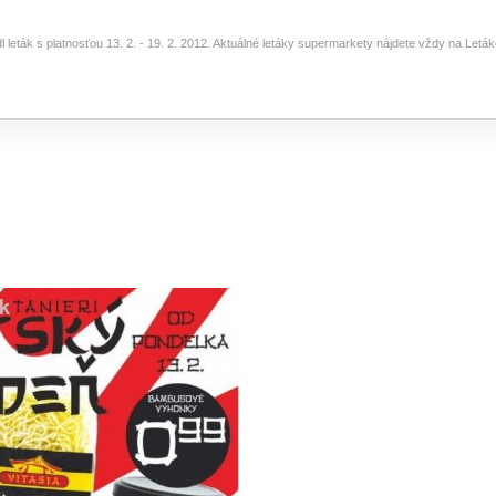
dl leták s platnosťou 13. 2. - 19. 2. 2012. Aktuálné letáky supermarkety nájdete vždy na Letá