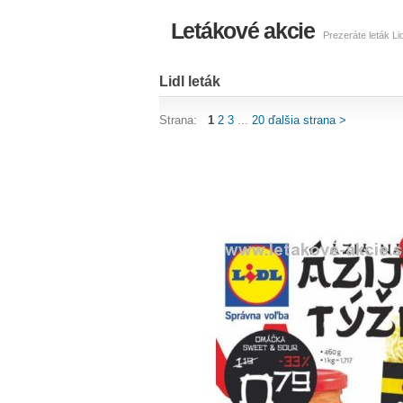
Letákové akcie
Prezeráte leták Li
Lidl leták
Strana:
1
2
3
...
20
ďalšia strana >