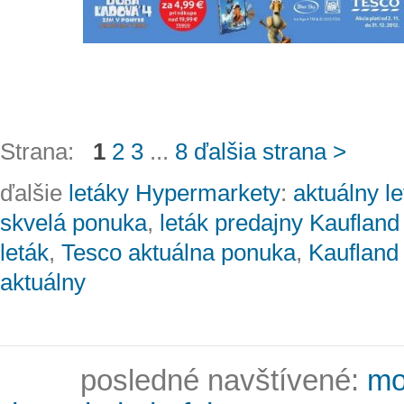
Strana:
1
2
3
...
8
ďalšia strana >
ďalšie
letáky Hypermarkety
:
aktuálny l
skvelá ponuka
,
leták predajny Kaufland
leták
,
Tesco aktuálna ponuka
,
Kaufland 
aktuálny
posledné navštívené:
mo