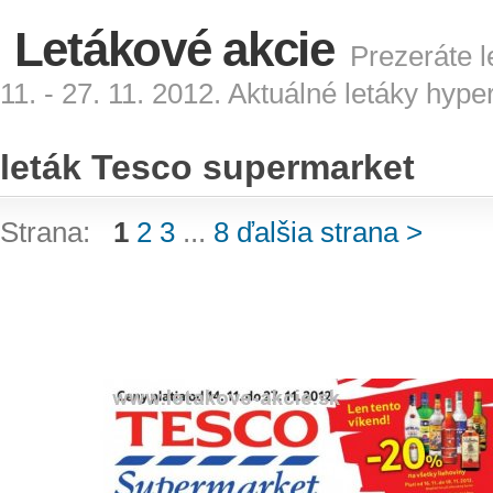
Letákové akcie
Prezeráte l
11. - 27. 11. 2012. Aktuálné letáky hyp
leták Tesco supermarket
Strana:
1
2
3
...
8
ďalšia strana >