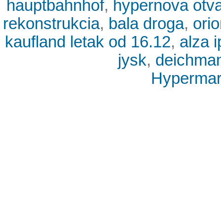
hauptbahnhof
,
hypernova otva
rekonstrukcia
,
bala droga
,
ori
kaufland letak od 16.12
,
alza 
jysk
,
deichma
Hypermark