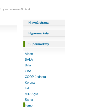
 vždy na Letákové-Akcie.sk.
Hlavná strana
Hypermarkety
Supermarkety
Albert
BALA
Billa
CBA
COOP Jednota
Koruna
Lidl
Milk-Agro
Sama
Terno