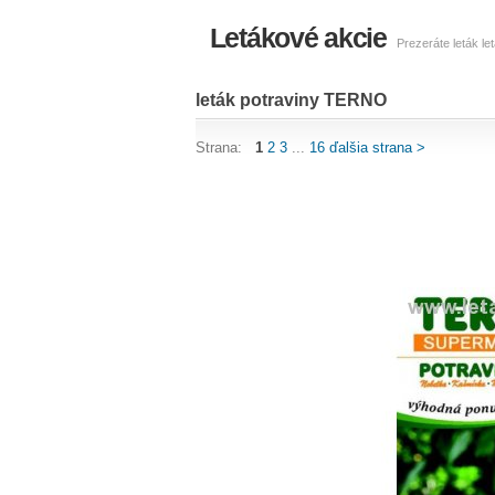
Letákové akcie
Prezeráte leták l
leták potraviny TERNO
Strana:
1
2
3
...
16
ďalšia strana >