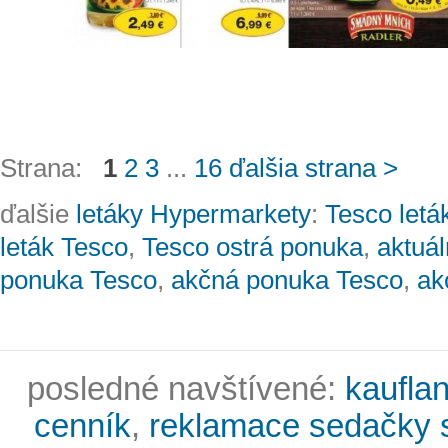
Strana:
1
2
3
...
16
ďalšia strana >
ďalšie
letáky Hypermarkety
:
Tesco letá
leták Tesco
,
Tesco ostrá ponuka
,
aktuál
ponuka Tesco
,
akčná ponuka Tesco
,
ak
posledné navštívené:
kaufla
cenník
,
reklamace sedačky 