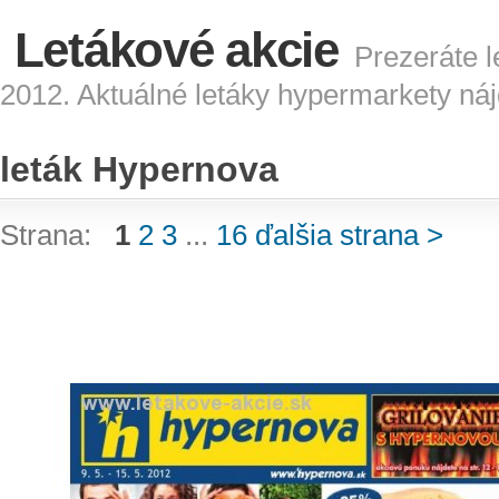
Letákové akcie
Prezeráte l
2012. Aktuálné letáky hypermarkety náj
leták Hypernova
Strana:
1
2
3
...
16
ďalšia strana >