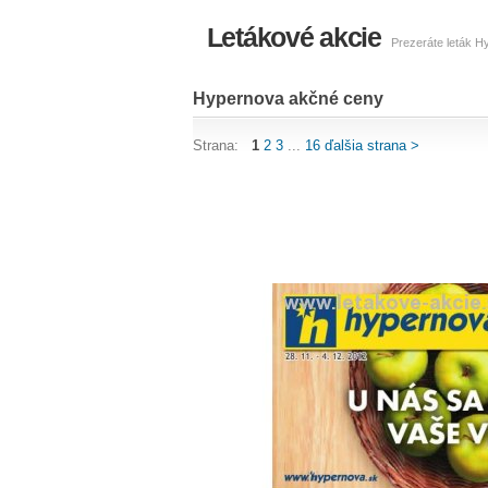
Letákové akcie
Prezeráte leták H
Hypernova akčné ceny
Strana:
1
2
3
...
16
ďalšia strana >