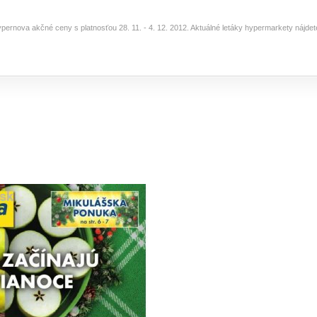
ypernova akčné ceny s platnosťou 28. 11. - 4. 12. 2012. Aktuálné letáky hypermarkety nájde